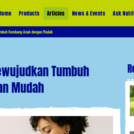
Home
Products
Articles
News & Events
Ask Nutri
umbuh Kembang Anak dengan Mudah
R
Mewujudkan Tumbuh
an Mudah