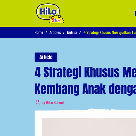
Home
Articles
Nutrisi
4 Strategi Khusus Mewujudkan T
Article
4 Strategi Khusus 
Kembang Anak deng
by HiLo School