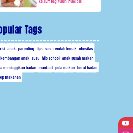
kalsium bagi tubuh. Mulai dari...
opular Tags
risi
anak
parenting
tips
susu rendah lemak
obesitas
rkembangan anak
susu
hilo school
anak susah makan
ra meninggikan badan
manfaat
pola makan
berat badan
sep makanan